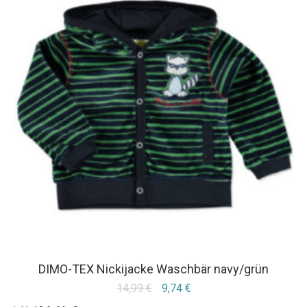
DIMO-TEX Nickijacke Waschbär navy/grün
14,99
€
9,74
€