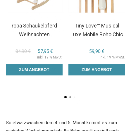
roba Schaukelpferd
Tiny Love™ Musical
Weihnachten
Luxe Mobile Boho Chic
84,90
€
57,95
€
59,90
€
inkl. 19 % MwSt.
inkl. 19 % MwSt.
ZUM ANGEBOT
ZUM ANGEBOT
So etwa zwischen dem 4. und 5. Monat kommt es zum
nächsten Wachstumsschub. Ihr Baby greift gezielt nach